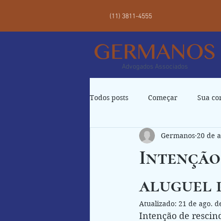
(11) 3811-4555
Advogados Associados
Todos posts
Começar
Sua c
Germanos
20 de a
Intenção
aluguel 
Atualizado:
21 de ago. d
Intenção de rescin