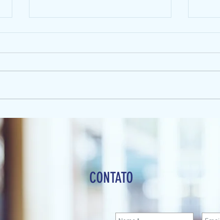
CNJ autoriza inventário e
Herd
partilha extrajudicial mesmo
excl
com menores de idade
deve
CONTATO