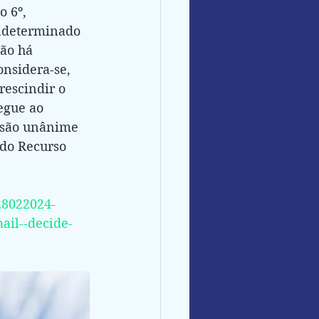
 6º, 
indeterminado 
ão há  
onsidera-se, 
rescindir o 
egue ao 
isão unânime 
 do Recurso 
/28022024-
ail--decide-