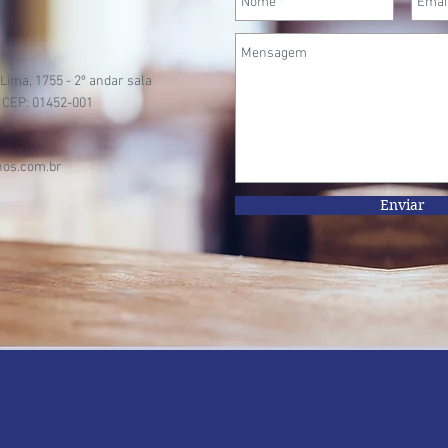
 Lima, 1755 - 2º andar sala
| CEP: 01452-001
os.com.br
Enviar