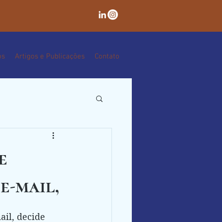
os
Artigos e Publicações
Contato
e
e-mail,
il, decide 