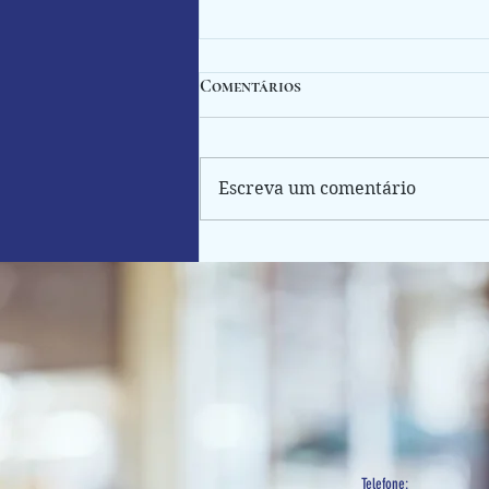
Comentários
Escreva um comentário
Sancionada a Lei nº 14973/24
que autoriza a atualização
do custo de aquisição de
imóveis com a aplicação de
carga fiscal reduzida
Telefone: