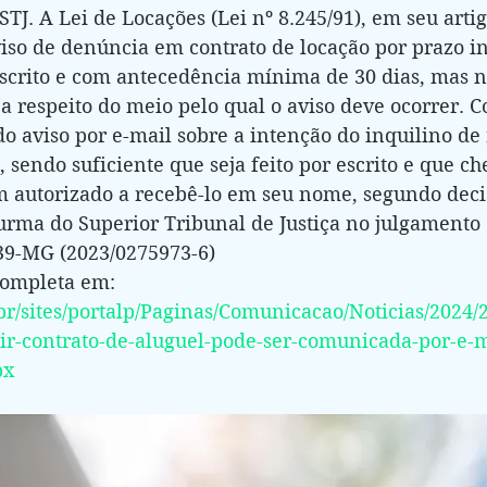
TJ. A Lei de Locações (Lei nº 8.245/91), em seu artigo
iso de denúncia em contrato de locação por prazo 
escrito e com antecedência mínima de 30 dias, mas n
 a respeito do meio pelo qual o aviso deve ocorrer. C
o aviso por e-mail sobre a intenção do inquilino de 
, sendo suficiente que seja feito por escrito e que ch
m autorizado a recebê-lo em seu nome, segundo dec
Turma do Superior Tribunal de Justiça no julgamento
739-MG (2023/0275973-6)
completa em: 
.br/sites/portalp/Paginas/Comunicacao/Noticias/2024
ir-contrato-de-aluguel-pode-ser-comunicada-por-e-m
px