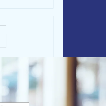
eiro que detém a posse
usiva de imóvel herdado
 pagar aluguel?