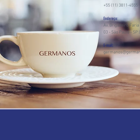
+55 (11) 3811-4555
Endereço:
Av. Brigadeiro Faria
03 - São Paulo - SP 
E-mail:
germanos@german